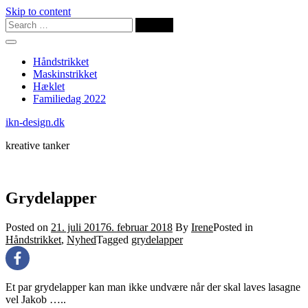
Skip to content
Håndstrikket
Maskinstrikket
Hæklet
Familiedag 2022
ikn-design.dk
kreative tanker
Grydelapper
Posted on
21. juli 2017
6. februar 2018
By
Irene
Posted in
Håndstrikket
,
Nyhed
Tagged
grydelapper
Et par grydelapper kan man ikke undvære når der skal laves lasagne
vel Jakob …..